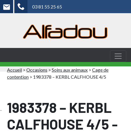
03 81 55 25 65
Accueil
>
Occasions
>
Soins aux animaux
>
Cage de
contention
>
1983378 – KERBL CALFHOUSE 4/5
1983378 – KERBL
CALFHOUSE 4/5 -