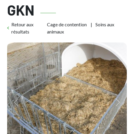
GKN
Retour aux
Cage de contention
Soins aux
résultats
animaux
Previous
Next